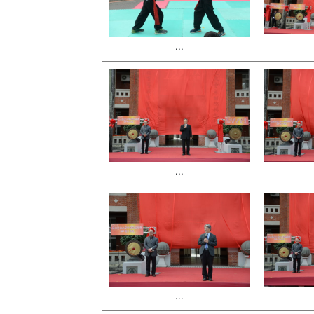
...
...
...