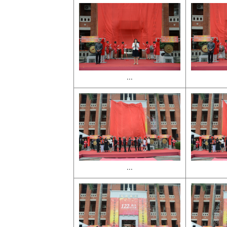
...
...