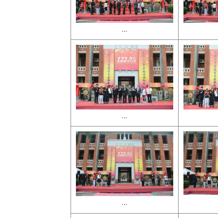
...
...
...