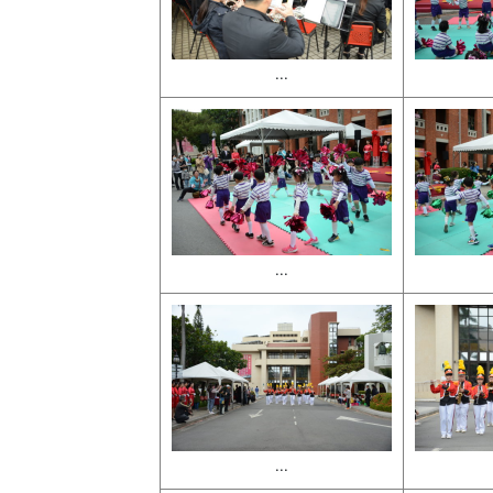
...
...
...