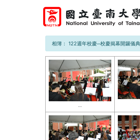
相簿：
122週年校慶─校慶揭幕開鑼儀典1
...