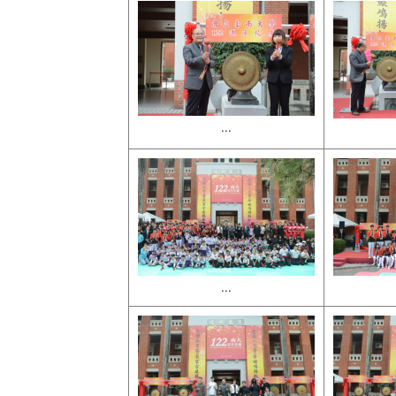
...
...