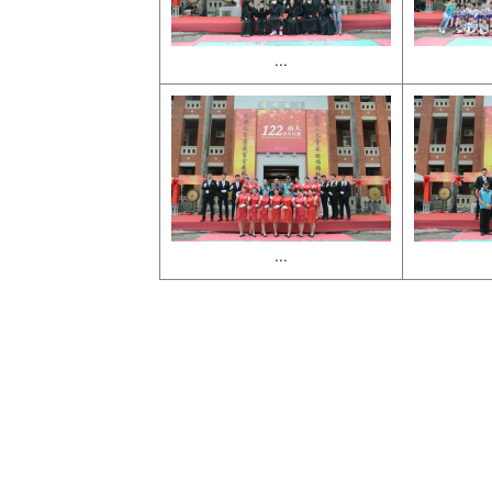
...
...