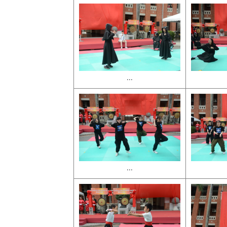
...
...