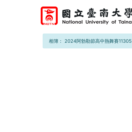
相簿：
2024阿勃勒節高中熱舞賽11305