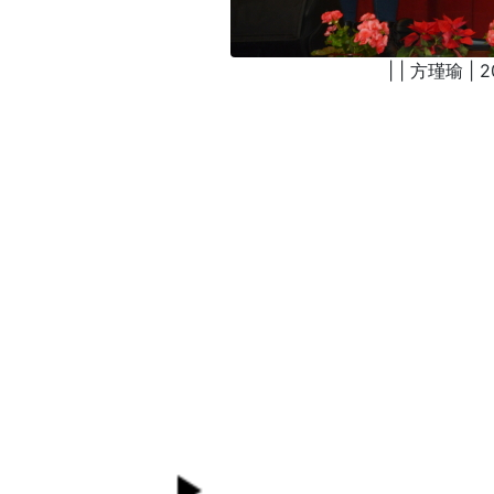
| | 方瑾瑜 | 2