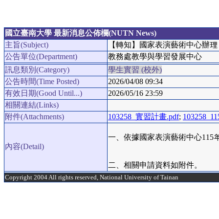
國立臺南大學 最新消息公佈欄(NUTN News)
主旨(Subject)
【轉知】國家表演藝術中心辦理
公告單位(Department)
教務處教學與學習發展中心
訊息類別(Category)
學生實習 (校外)
公告時間(Time Posted)
2026/04/08 09:34
有效日期(Good Until...)
2026/05/16 23:59
相關連結(Links)
附件(Attachments)
103258_實習計畫.pdf
;
103258_
一、依據國家表演藝術中心115年4
內容(Detail)
二、相關申請資料如附件。
Copyright 2004 All rights reserved, National University of Tainan