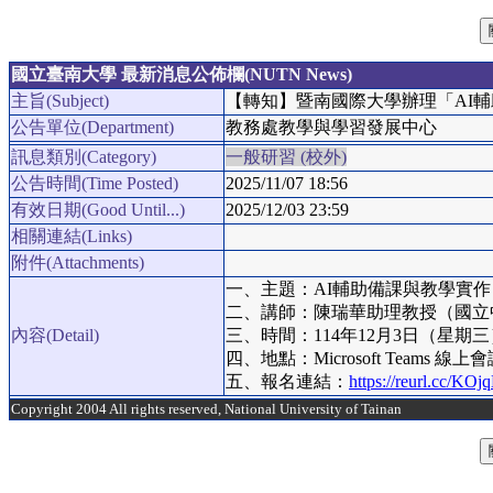
國立臺南大學 最新消息公佈欄(NUTN News)
主旨(Subject)
【轉知】暨南國際大學辦理「AI
公告單位(Department)
教務處教學與學習發展中心
訊息類別(Category)
一般研習 (校外)
公告時間(Time Posted)
2025/11/07 18:56
有效日期(Good Until...)
2025/12/03 23:59
相關連結(Links)
附件(Attachments)
一、主題：AI輔助備課與教學實作
二、講師：陳瑞華助理教授（國立
內容(Detail)
三、時間：114年12月3日（星期三
四、地點：Microsoft Tea
五、報名連結：
https://reurl.cc/KOj
Copyright 2004 All rights reserved, National University of Tainan