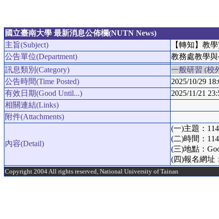
國立臺南大學 最新消息公佈欄(NUTN News)
主旨(Subject)
【轉知】教學
公告單位(Department)
教務處教學與
訊息類別(Category)
一般研習 (校外
公告時間(Time Posted)
2025/10/29 18:
有效日期(Good Until...)
2025/11/21 23:
相關連結(Links)
附件(Attachments)
(一)主題：
(二)時間：114
內容(Detail)
(三)地點：Go
(四)報名網址
Copyright 2004 All rights reserved, National University of Tainan